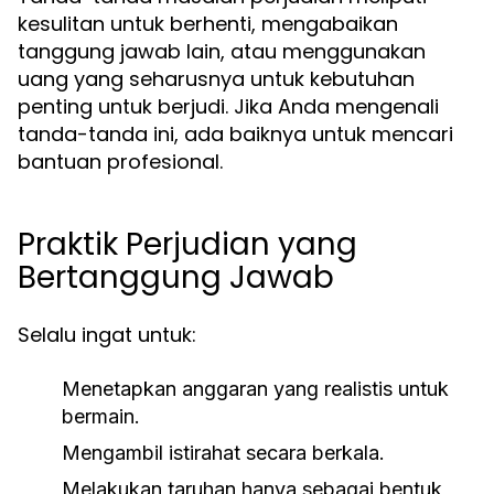
kesulitan untuk berhenti, mengabaikan
tanggung jawab lain, atau menggunakan
uang yang seharusnya untuk kebutuhan
penting untuk berjudi. Jika Anda mengenali
tanda-tanda ini, ada baiknya untuk mencari
bantuan profesional.
Praktik Perjudian yang
Bertanggung Jawab
Selalu ingat untuk:
Menetapkan anggaran yang realistis untuk
bermain.
Mengambil istirahat secara berkala.
Melakukan taruhan hanya sebagai bentuk