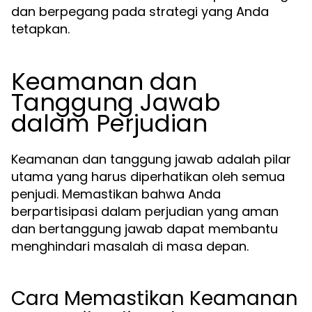
dan berpegang pada strategi yang Anda
tetapkan.
Keamanan dan
Tanggung Jawab
dalam Perjudian
Keamanan dan tanggung jawab adalah pilar
utama yang harus diperhatikan oleh semua
penjudi. Memastikan bahwa Anda
berpartisipasi dalam perjudian yang aman
dan bertanggung jawab dapat membantu
menghindari masalah di masa depan.
Cara Memastikan Keamanan