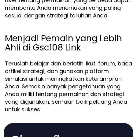
riset tentang permainan yang berbeda dapat
membantu Anda menemukan yang paling
sesuai dengan strategi taruhan Anda.
Menjadi Pemain yang Lebih
Ahli di Gsc108 Link
Teruslah belajar dan berlatih. Ikuti forum, baca
artikel strategi, dan gunakan platform
simulasi untuk meningkatkan keterampilan
Anda. Semakin banyak pengetahuan yang
Anda miliki tentang permainan dan strategi
yang digunakan, semakin baik peluang Anda
untuk sukses.