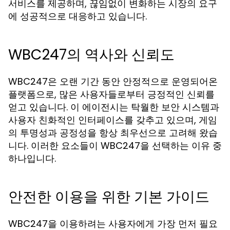
서비스를 제공하며, 끊임없이 변화하는 시장의 요구
에 성공적으로 대응하고 있습니다.
WBC247의 역사와 신뢰도
WBC247은 오랜 기간 동안 안정적으로 운영되어온
플랫폼으로, 많은 사용자들로부터 긍정적인 신뢰를
얻고 있습니다. 이 에이전시는 탁월한 보안 시스템과
사용자 친화적인 인터페이스를 갖추고 있으며, 게임
의 투명성과 공정성을 항상 최우선으로 고려해 왔습
니다. 이러한 요소들이 WBC247을 선택하는 이유 중
하나입니다.
안전한 이용을 위한 기본 가이드
WBC247을 이용하려는 사용자에게 가장 먼저 필요