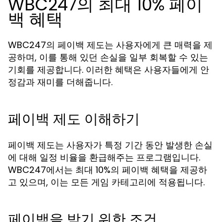
WBC247의 최대 10% 페이
백 혜택
WBC247의 페이백 제도는 사용자에게 큰 매력을 제
공하며, 이를 통해 있던 손실을 일부 회복할 수 있는
기회를 제공합니다. 이러한 혜택은 사용자들에게 안
정감과 재미를 더해줍니다.
페이백 제도 이해하기
페이백 제도는 사용자가 특정 기간 동안 발생한 손실
에 대해 일정 비율을 환급해주는 프로그램입니다.
WBC247에서는 최대 10%의 페이백 혜택을 제공하
고 있으며, 이는 모든 게임 카테고리에 적용됩니다.
페이백을 받기 위한 조건