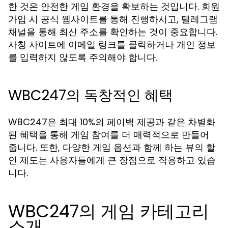
한 것은 안전한 게임 환경을 확보하는 것입니다. 회원
가입 시 공식 웹사이트를 통해 진행하시고, 텔레그램
채널을 통해 최신 주소를 확인하는 것이 중요합니다.
사칭 사이트에 이메일 링크를 클릭하거나 개인 정보
를 입력하지 않도록 주의해야 합니다.
WBC247의 독창적인 혜택
WBC247은 최대 10%의 페이백 제공과 같은 차별화
된 혜택을 통해 게임 참여를 더 매력적으로 만들어
줍니다. 또한, 다양한 게임 옵션과 함께 하는 뷰의 할
인 제도는 사용자들에게 큰 장점으로 작용하고 있습
니다.
WBC247의 게임 카테고리
소개