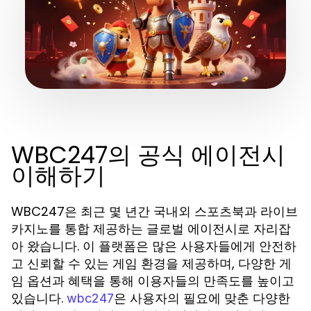
WBC247의 공식 에이전시
이해하기
WBC247은 최근 몇 년간 국내외 스포츠북과 라이브
카지노를 통합 제공하는 글로벌 에이전시로 자리잡
아 왔습니다. 이 플랫폼은 많은 사용자들에게 안전하
고 신뢰할 수 있는 게임 환경을 제공하며, 다양한 게
임 옵션과 혜택을 통해 이용자들의 만족도를 높이고
있습니다.
은 사용자의 필요에 맞춘 다양한
wbc247